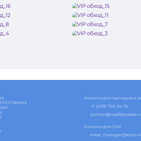
АХ
Контакты для партнеров и э
 ПРОГРАММА
+7 (499) 760-34-74
КАМ
Ы
partner@rusafetyweek.
А
Контакты для СМИ
Ы
kreat_manager@expo-el