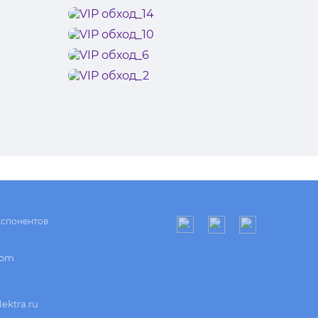
кспонентов
com
ektra.ru